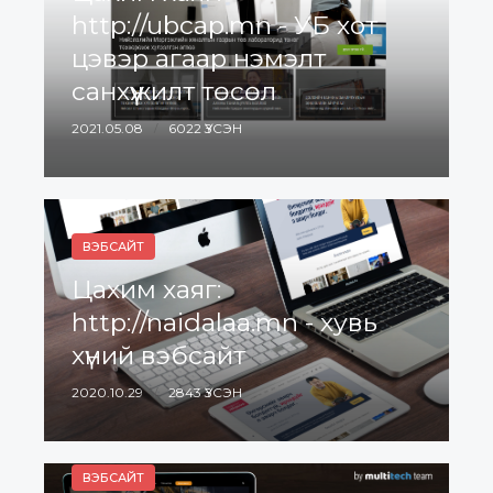
http://ubcap.mn - УБ хот
цэвэр агаар нэмэлт
санхүүжилт төсөл
2021.05.08
6022 ҮЗСЭН
ВЭБСАЙТ
Цахим хаяг:
http://naidalaa.mn - хувь
хүний вэбсайт
2020.10.29
2843 ҮЗСЭН
ВЭБСАЙТ