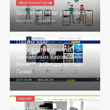
ГҮЙЦЭТГЭЖ БУЙ ТӨСЛҮҮД
Spacehub - гар утасны апп
2022.03.30
4068 ҮЗСЭН
ВЭБСАЙТ
Цахим хаяг:
http://mmra.gov.mn - Эм
Эмнэлгийн Хэрэгслийн
Хяналт, Зохицуулалтын
Газар
2021.05.08
5864 ҮЗСЭН
ВЭБСАЙТ
Цахим хаяг: