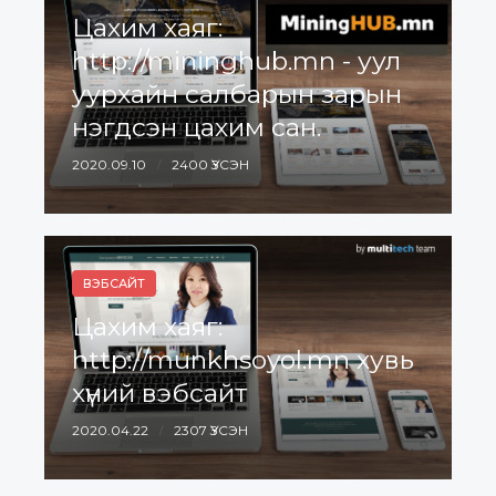
Цахим хаяг:
http://mininghub.mn - уул
уурхайн салбарын зарын
нэгдсэн цахим сан.
2020.09.10
2400 ҮЗСЭН
ВЭБСАЙТ
Цахим хаяг:
http://munkhsoyol.mn хувь
хүний вэбсайт
2020.04.22
2307 ҮЗСЭН