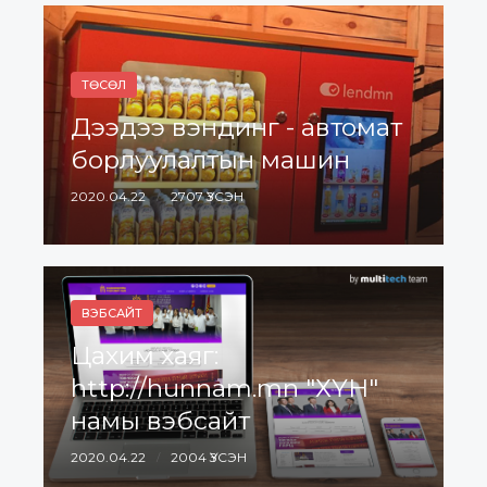
ТӨСӨЛ
Дээдээ вэндинг - автомат
борлуулалтын машин
2020.04.22
2707 ҮЗСЭН
ВЭБСАЙТ
Цахим хаяг:
http://hunnam.mn "ХҮН"
намы вэбсайт
2020.04.22
2004 ҮЗСЭН