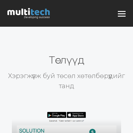
Төслүүд
Хэрэгжүүлж буй төсөл хөтөлбөрүүдийг
танд